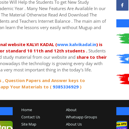
site Will Help the Students To get New Study
ademic Year . Many New Features Are Available In our
 The Material Otherwise Read And Download The
dents and Teachers Internet Balance .
The main aim of
can learn the lessons very easily without Mugup and
onal website KALVI KADAL (
www.kalvikadal.in
) is
for standard 10 11th and 12th students .
Students
d study material from our website and
share to their
 nowadays the technology is growing every day with
a very most important thing in the today's life.
s , Question Papers and Answer keys to
app Your Materials to (
9385336929
)
Home
About
Contact Us
Whatsapp Groups
Site Map
About Us