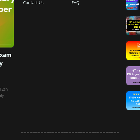
Contact Us
FAQ
Exam
y
 12th
uly
===================================