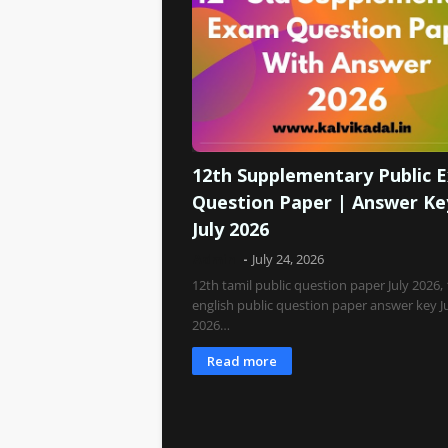
12th Supplementary Public 
Question Paper | Answer Ke
July 2026
Admin
July 24, 2026
12th tamil public question paper July 2026,
english public question paper answer key J
2026…
Read more