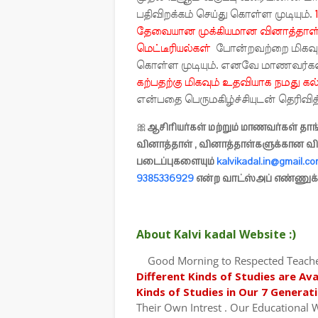
பதிவிறக்கம் செய்து கொள்ள முடியும்.
தேவையான முக்கியமான வினாத்தாள்கள்
மெட்டீரியல்கள்
போன்றவற்றை மிகவும
கொள்ள முடியும். எனவே மாணவர்க
கற்பதற்கு மிகவும் உதவியாக நமது கல்
என்பதை பெருமகிழ்ச்சியுடன் தெரிவி
🎀
ஆசிரியர்கள் மற்றும் மாணவர்கள் தா
வினாத்தாள் , வினாத்தாள்களுக்கான வ
படைப்புகளையும்
kalvikadal.in@gmail.c
9385336929
என்ற வாட்ஸ்அப் எண்ணுக்க
About Kalvi kadal Website :)
Good Morning to Respected Teachers
Different Kinds of Studies are Ava
Kinds of Studies in Our 7 Generat
Their Own Intrest . Our Educational W