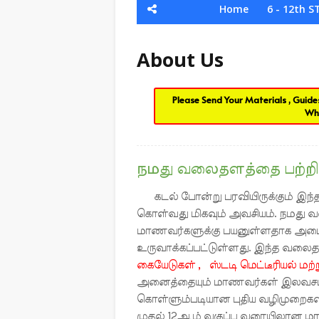
Home
6 - 12th S
About Us
Please Send Your Materials , Guid
Wh
நமது வலைதளத்தை பற்றி 
கடல் போன்று பரவியிருக்கும் இந்த
கொள்வது மிகவும் அவசியம். நமது 
மாணவர்களுக்கு பயனுள்ளதாக அமைய
உருவாக்கப்பட்டுள்ளது. இந்த வலைத
கையேடுகள் , ஸ்டடி மெட்டீரியல் மற்ற
அனைத்தையும் மாணவர்கள் இலவசமாகவ
கொள்ளும்படியான புதிய வழிமுறைகள் 
முதல் 12ஆம் வகுப்பு வரையிலான 