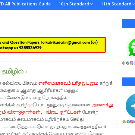
TD All Publications Guide
10th Standard
11th Standard
es and Question Papers to
kalvikadal.in@gmail.com
(or)
atsapp us
9385336929
தமிழில் :
 கல்வியை மிகவும்
எளிமையாகவும் புரிதலுடனும்
கற்றுக்
வலைதளம் ஆனது ஆசிரியர்கள் மற்றும்
 வேண்டும் என்ற நோக்கத்தில்
ளத்தில் தமிழ்நாடு பாடநூலுக்கு தேவையான
அனைத்து
ும் வினாத்தாள்கள் , விடை குறிப்புகள்
போன்ற
ும் சுலபமாகவும் பதிவிறக்கம் செய்து
பயன்படுத்தப்பட்டுள்ளது. நமது வலைத்தளத்தில் 6
மாணவர்கள் தங்களுக்குத் தேவையான கையேடுகளை