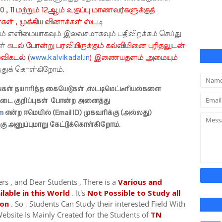
10 , 11 மற்றும் 12ஆம் வகுப்பு மாணவர்களுக்குத்
 , முக்கிய வினாக்கள் ஸ்டடி
் எளிமையாகவும் இலவசமாகவும் பதிவிறக்கம் செய்து
ள்
க
டல் போன்று பரவியிருக்கும் கல்வியினை புரிதலுடன்
விகடல் (
www.kalvikadal.in
) இணையதளம் அமையும்
த்துக் கொள்கிறோம்.
ங்கள் தயாரித்த கையேடுகள் ,ஸ்டடிமெட்டீரியல்களை
ிடை குறிப்புகள் போன்ற அனைத்து
om
என்ற ஈமெயில் (Email ID) முகவரிக்கு (அல்லது)
ு அனுப்புமாறு கேட்டுக்கொள்கிறோம்.
 , and Dear Students , There is a
Various and
ilable in this World
. It's
Not Possible to Study all
ion
. So , Students Can Study their interested Field With
ebsite Is Mainly Created for the Students of
TN